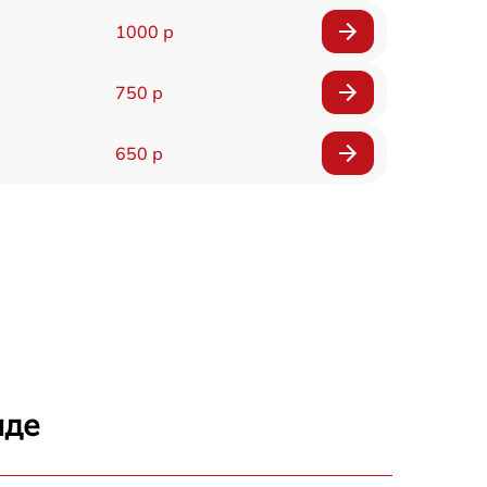
1000 р
750 р
650 р
аде