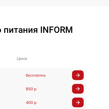
о питания INFORM
Цена
бесплатно
850 р
400 р