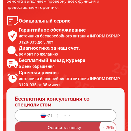
ремонта выполняем проверку всех функций и
предоставляем гарантию.
Официальный сервис
Гарантийное обслуживание
источника бесперебойного питания INFORM DSPMP
3120-035 до 3 лет
Диагностика за наш счет,
ремонт по желанию
Бесплатный выезд курьера
в день обращения
Срочный ремонт
источника бесперебойного питания INFORM DSPMP
3120-035 от 35 минут
Бесплатная консультация со
специалистом
Оставить заявку