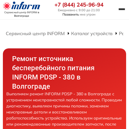
+7 (844) 245-96-94
Ежедневно с 9:00 до 21:00
Сервисный центр INFORM
в
Позвонить
мне утром
Волгограде
Сервисный центр INFORM
Каталог устройств
Рем
Ремонт источника
бесперебойного питания
INFORM PDSP - 380 в
Волгограде
Выполняем ремонт INFORM PDSP - 380 в Волгограде с
устранением неисправностей любой сложности. Проводим
диагностику, выявляем причины поломки, заменяем
неисправные детали и восстанавливаем
работоспособность устройства. Используем оригинальные
или рекомендованные производителем запчасти, после