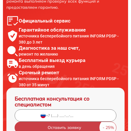
ремонта выполняем проверку всех функций и
предоставляем гарантию.
Официальный сервис
Гарантийное обслуживание
источника бесперебойного питания INFORM PDSP -
380 до 3 лет
Диагностика за наш счет,
ремонт по желанию
Бесплатный выезд курьера
в день обращения
Срочный ремонт
источника бесперебойного питания INFORM PDSP -
380 от 35 минут
Бесплатная консультация со
специалистом
Оставить заявку