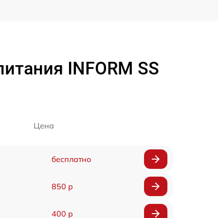
питания INFORM SS
Цена
бесплатно
850 р
400 р