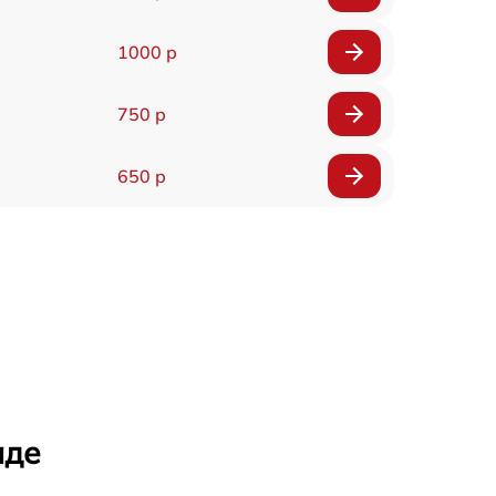
1000 р
750 р
650 р
аде